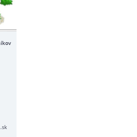
níkov
.sk