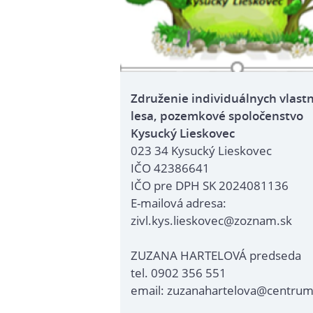
Združenie individuálnych vlast
lesa, pozemkové spoločenstvo
Kysucký Lieskovec
023 34 Kysucký Lieskovec
IČO 42386641
IČO pre DPH SK 2024081136
E-mailová adresa:
zivl.kys.lieskovec@zoznam.sk
ZUZANA HARTELOVÁ predseda
tel. 0902 356 551
email: zuzanahartelova@centrum