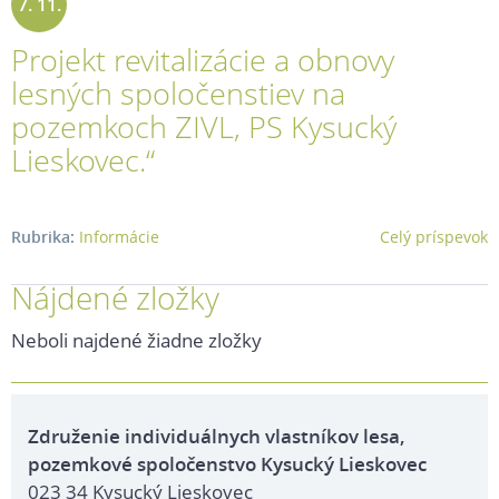
7. 11.
Projekt revitalizácie a obnovy
2024
lesných spoločenstiev na
pozemkoch ZIVL, PS Kysucký
Lieskovec.“
Rubrika:
Informácie
Celý príspevok
Nájdené zložky
Neboli najdené žiadne zložky
Združenie individuálnych vlastníkov lesa,
pozemkové spoločenstvo Kysucký Lieskovec
023 34 Kysucký Lieskovec