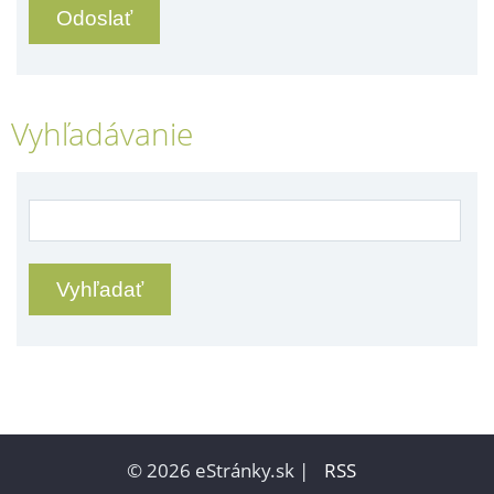
Vyhľadávanie
© 2026 eStránky.sk
|
RSS