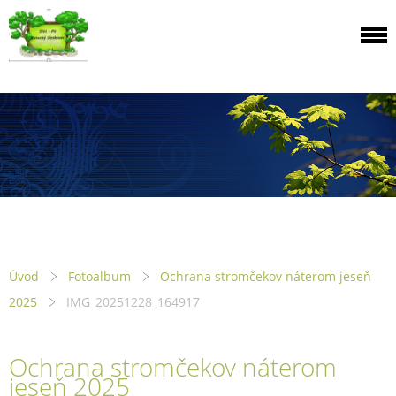
Úvod
Fotoalbum
Ochrana stromčekov náterom jeseň
2025
IMG_20251228_164917
Ochrana stromčekov náterom
jeseň 2025