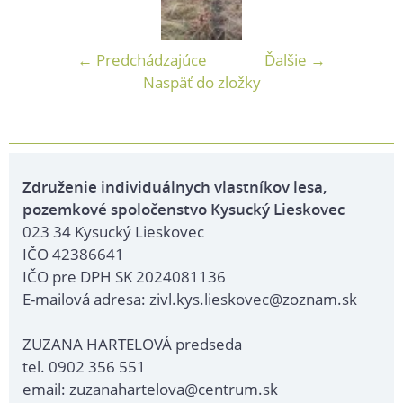
← Predchádzajúce
Ďalšie →
Naspäť do zložky
Združenie individuálnych vlastníkov lesa,
pozemkové spoločenstvo Kysucký Lieskovec
023 34 Kysucký Lieskovec
IČO 42386641
IČO pre DPH SK 2024081136
E-mailová adresa: zivl.kys.lieskovec@zoznam.sk
ZUZANA HARTELOVÁ predseda
tel. 0902 356 551
email: zuzanahartelova@centrum.sk