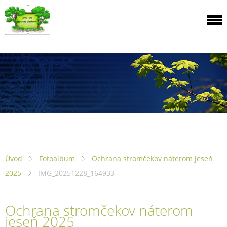
Úvod
Fotoalbum
Ochrana stromčekov náterom jeseň
2025
IMG_20251228_164933
Ochrana stromčekov náterom
jeseň 2025