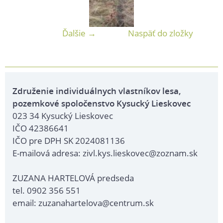
Ďalšie →
Naspäť do zložky
Združenie individuálnych vlastníkov lesa,
pozemkové spoločenstvo Kysucký Lieskovec
023 34 Kysucký Lieskovec
IČO 42386641
IČO pre DPH SK 2024081136
E-mailová adresa: zivl.kys.lieskovec@zoznam.sk
ZUZANA HARTELOVÁ predseda
tel. 0902 356 551
email: zuzanahartelova@centrum.sk